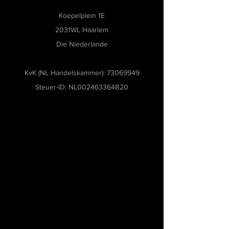
Koepelplein 1E
2031WL Haarlem
Die Niederlande
KvK (NL Handelskammer):
73069949
Steuer-ID: NL002463364B20
Museumsoftware, Museumbeheersoftware,
Collecties management software,
Tentoonstellingsbeheer software, Museum
archiveringssoftware, Modulaire museumsoftware,
Flexibele software voor musea, Software voor
kleine en middelgrote musea, Gebruiksvriendelijke
museumsoftware, Cloudgebaseerde
museumbeheersoftware, Workflowbeheer voor
musea, Software voor restauratie en
bruikleenbeheer, Inventarisatie software voor
musea, Collectiemanagement voor kunst en
erfgoed, Beheer van museumobjecten,
Geavanceerde museumbeheer software, Digitaal
collectiebeheer voor musea, Digitale archivering
voor musea, Beste software voor musea