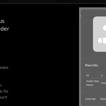
us
oder
uides
n.
e für
auch