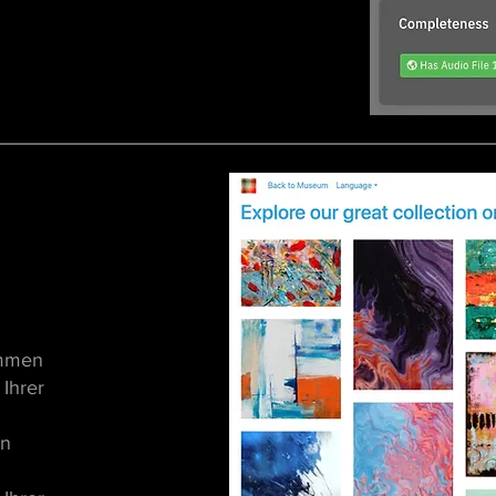
immen
 Ihrer
en