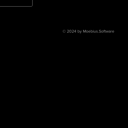
© 2024 by Moebius.Software
ive software, art collection management, document management
are, digital archive, collection management, digital asset