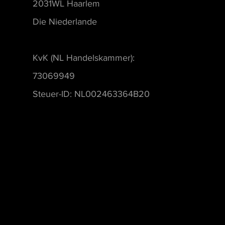
2031WL Haarlem
Die Niederlande
KvK (NL Handelskammer):
73069949
Steuer-ID: NL002463364B20
Museumsoftware, Museumbeheersoftware, Collecties management software, Tentoonstelli
Modulaire museumsoftware, Flexibele software voor musea, Software voor kleine en midd
Cloudgebaseerde museumbeheersoftware, Workflowbeheer voor musea, Software voor restau
musea, Collectiemanagement voor kunst en erfgoed, Beheer van museumobjecten, Geavan
voor musea, Digitale archivering voor musea, Beste software voor musea