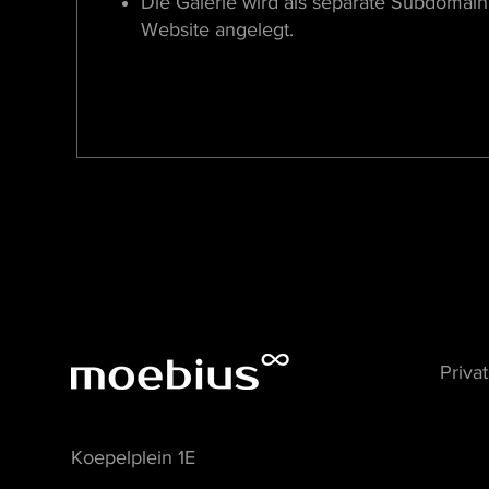
Die Galerie wird als separate Subdomain
Website angelegt.
Priva
Koepelplein 1E