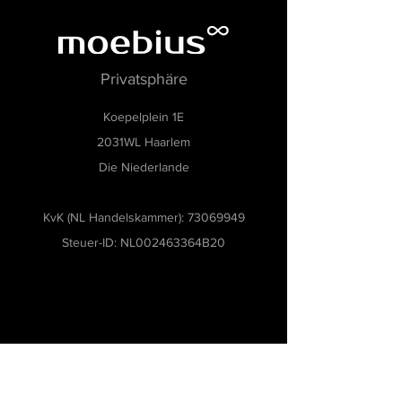
Privatsphäre
Koepelplein 1E
2031WL Haarlem
Die Niederlande
KvK (NL Handelskammer):
73069949
Steuer-ID: NL002463364B20
Museumsoftware, Museumbeheersoftware,
Collecties management software,
Tentoonstellingsbeheer software, Museum
archiveringssoftware, Modulaire museumsoftware,
Flexibele software voor musea, Software voor
kleine en middelgrote musea, Gebruiksvriendelijke
museumsoftware, Cloudgebaseerde
museumbeheersoftware, Workflowbeheer voor
musea, Software voor restauratie en
bruikleenbeheer, Inventarisatie software voor