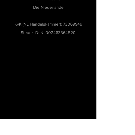
sie vertrauensvoll bei Ihnen einkaufen
Die Niederlande
können.
KvK (NL Handelskammer):
73069949
Steuer-ID: NL002463364B20
Museumsoftware, Museumbeheersoftware,
Collecties management software,
Tentoonstellingsbeheer software, Museum
archiveringssoftware, Modulaire museumsoftware,
Flexibele software voor musea, Software voor
kleine en middelgrote musea, Gebruiksvriendelijke
museumsoftware, Cloudgebaseerde
museumbeheersoftware, Workflowbeheer voor
musea, Software voor restauratie en
bruikleenbeheer, Inventarisatie software voor
musea, Collectiemanagement voor kunst en
erfgoed, Beheer van museumobjecten,
Geavanceerde museumbeheer software, Digitaal
collectiebeheer voor musea, Digitale archivering
voor musea, Beste software voor musea