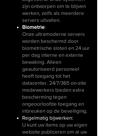
zijn ontworpen om te blijven
werken, zelfs als meerdere
servers uitvallen.
Biometrie
:
Onze ultramoderne servers
worden beschermd door
biometrische sloten en 24 uur
per dag interne en externe
bewaking. Alleen
geautoriseerd personeel
heeft toegang tot het
datacenter. 24/7/365 on-site
medewerkers bieden extra
bescherming tegen
ongeoorloofde toegang en
inbreuken op de beveiliging.
Regelmatig bijwerken:
U kunt uw items op uw eigen
website publiceren om al uw