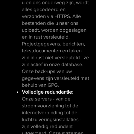
u en ons onderweg zijn, wordt
alles gecodeerd en
verzonden via HTTPS. Alle
bestanden die u naar ons
uploadt, worden opgeslagen
en in rust versleuteld.
Projectgegevens, berichten,
tekstdocumenten en taken
zijn in rust niet versleuteld - ze
zijn actief in onze database.
Onze back-ups van uw
gegevens zijn versleuteld met
behulp van GPG.
Volledige redundantie:
Onze servers - van de
stroomvoorziening tot de
internetverbinding tot de
luchtzuiveringsinstallaties -
zijn volledig redundant
uitgevoerd. Onze systemen