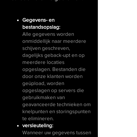
Gegevens- en
bestandsopslag:
Alle gegevens worden
onmiddellijk naar meerdere
schijven geschreven,
dagelijks geback-upt en op
meerdere locaties
opgeslagen. Bestanden die
door onze klanten worden
geüpload, worden
opgeslagen op servers die
gebruikmaken van
geavanceerde technieken om
knelpunten en storingspunten
te elimineren.
versleuteling:
Wanneer uw gegevens tussen