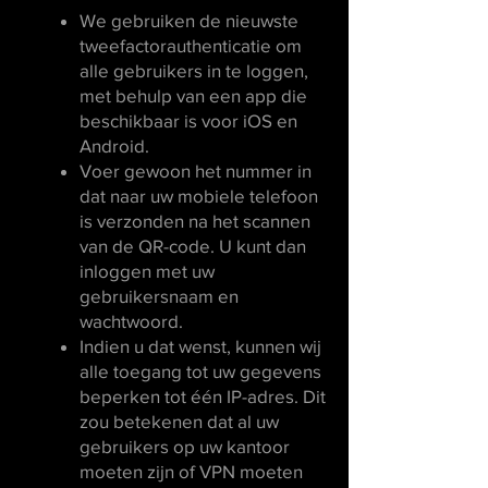
We gebruiken de nieuwste
tweefactorauthenticatie om
alle gebruikers in te loggen,
met behulp van een app die
beschikbaar is voor iOS en
Android.
Voer gewoon het nummer in
dat naar uw mobiele telefoon
is verzonden na het scannen
van de QR-code. U kunt dan
inloggen met uw
gebruikersnaam en
wachtwoord.
Indien u dat wenst, kunnen wij
alle toegang tot uw gegevens
beperken tot één IP-adres. Dit
zou betekenen dat al uw
gebruikers op uw kantoor
moeten zijn of VPN moeten