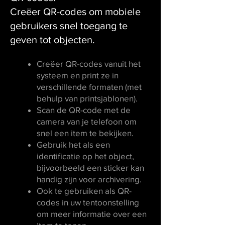
Creëer QR-codes om mobiele
gebruikers snel toegang te
geven tot objecten.
Creëer QR-codes vanuit het
systeem en print ze in
verschillende formaten (met
behulp van printsjablonen).
Scan de QR-code met de
camera van je telefoon om
snel een item te bekijken.
Gebruik het als een
identificatie op het object,
bijvoorbeeld een sticker kan
handig zijn voor archivering.
Ook te gebruiken als QR-
codes in uw tentoonstelling
om meer informatie over een