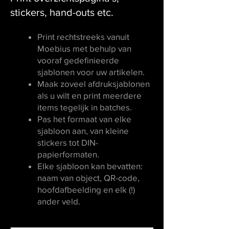
stickers, hand-outs etc.
Print rechtstreeks vanuit
Moebius met behulp van
vooraf gedefinieerde
sjablonen voor uw artikelen.
Maak zoveel afdruksjablonen
als u wilt en print meerdere
items tegelijk in batches.
Pas het formaat van elke
sjabloon aan, van kleine
stickers tot DIN-
papierformaten.​
Elke sjabloon kan bevatten:
naam van object, QR-code,
hoofdafbeelding en elk (!)
ander veld.