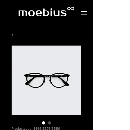
Productcode: 366615376135191