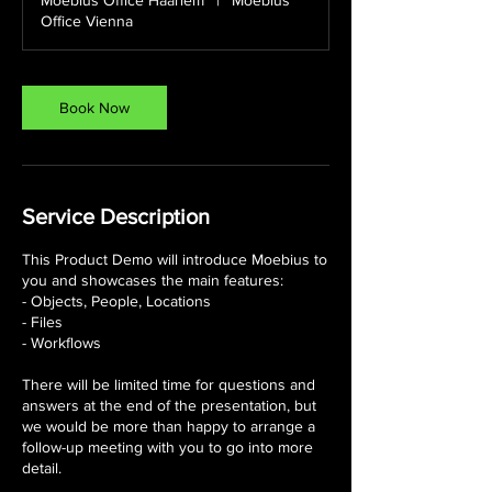
Moebius Office Haarlem
|
Moebius
0
Office Vienna
m
i
n
Book Now
Service Description
This Product Demo will introduce Moebius to
you and showcases the main features:
- Objects, People, Locations
- Files
- Workflows
There will be limited time for questions and
answers at the end of the presentation, but
we would be more than happy to arrange a
follow-up meeting with you to go into more
detail.