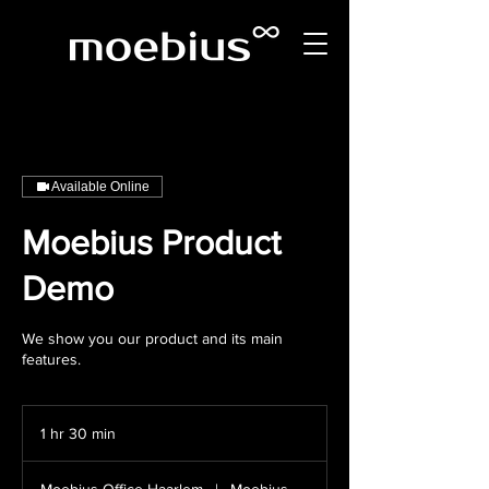
Available Online
Moebius Product
Demo
We show you our product and its main
features.
1 hr 30 min
1
h
3