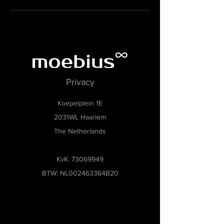
Privacy
Koepelplein 1E
2031WL Haarlem
The Netherlands
KvK:
73069949
BTW: NL002463364B20
Museumsoftware, Museumbeheersoftware,
Collecties management software,
Tentoonstellingsbeheer software, Museum
archiveringssoftware, Modulaire museumsoftware,
Flexibele software voor musea, Software voor