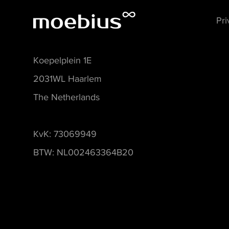
Pri
Koepelplein 1E
2031WL Haarlem
The Netherlands
KvK: 73069949
BTW: NL002463364B20
Museumsoftware, Museumbeheersoftware, Collecties management software, Tentoonstelli
Modulaire museumsoftware, Flexibele software voor musea, Software voor kleine en midd
Cloudgebaseerde museumbeheersoftware, Workflowbeheer voor musea, Software voor restau
musea, Collectiemanagement voor kunst en erfgoed, Beheer van museumobjecten, Geavan
voor musea, Digitale archivering voor musea, Beste software voor musea