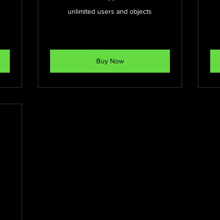
unlimited users and objects
Buy Now
3.200€