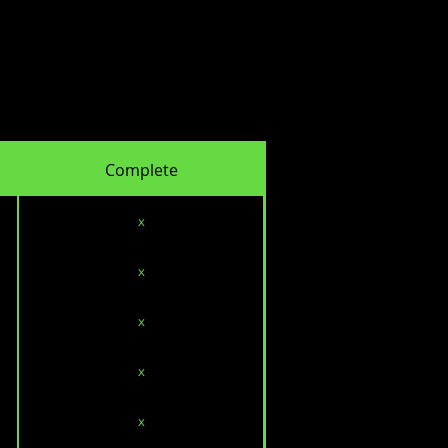
Complete
x
x
x
x
x