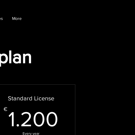
es
More
plan
Standard License
€
1.200€
€
1.200
Every year