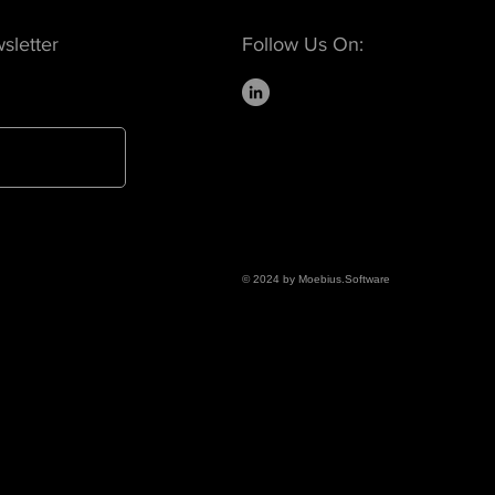
sletter
Follow Us On:
© 2024 by Moebius.Software
ive software, art collection management, document management
are, digital archive, collection management, digital asset