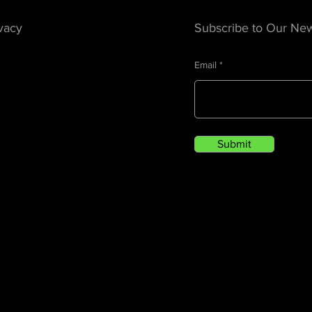
vacy
Subscribe to Our New
Email
Submit
ngsbeheer software, Museum archiveringssoftware,
collections management software, digital asset management software, digital arch
elgrote musea, Gebruiksvriendelijke museumsoftware,
software, online collection management, collections information system, museum softw
ratie en bruikleenbeheer, Inventarisatie software voor
management, saas, Software as a Service
ceerde museumbeheer software, Digitaal collectiebeheer