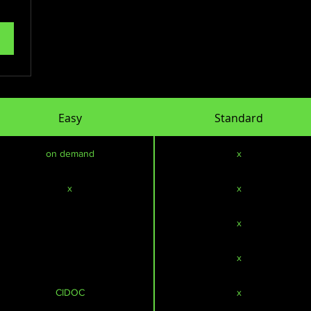
Easy
Standard
on demand
x
x
x
x
x
CIDOC
x