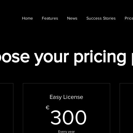
Home
Features
News
Success Stories
Pric
ose your pricing 
Easy License
€
300
€
300
Every year